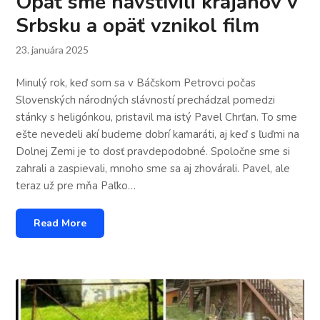
Opäť sme navštívili krajanov v
Srbsku a opäť vznikol film
23. januára 2025
Minulý rok, keď som sa v Báčskom Petrovci počas
Slovenských národných slávností prechádzal pomedzi
stánky s heligónkou, pristavil ma istý Pavel Chrťan. To sme
ešte nevedeli akí budeme dobrí kamaráti, aj keď s ľuďmi na
Dolnej Zemi je to dosť pravdepodobné. Spoločne sme si
zahrali a zaspievali, mnoho sme sa aj zhovárali. Pavel, ale
teraz už pre mňa Paľko…
Read More