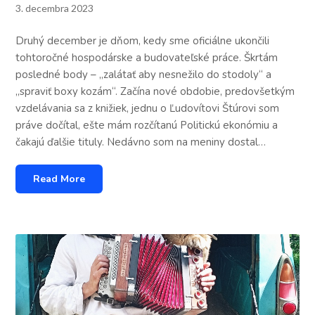
3. decembra 2023
Druhý december je dňom, kedy sme oficiálne ukončili
tohtoročné hospodárske a budovateľské práce. Škrtám
posledné body – „zalátať aby nesnežilo do stodoly“ a
„spraviť boxy kozám“. Začína nové obdobie, predovšetkým
vzdelávania sa z knižiek, jednu o Ľudovítovi Štúrovi som
práve dočítal, ešte mám rozčítanú Politickú ekonómiu a
čakajú ďalšie tituly. Nedávno som na meniny dostal…
Read More