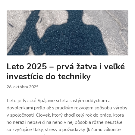
Leto 2025 – prvá žatva i veľké
investície do techniky
26. októbra 2025
Leto je fyzické Spájanie si leta s istým oddychom a
dovolenkami prišlo až s prudkým rozvojom spôsobu výroby
v spoločnosti. Človek, ktorý chodí celý rok do práce, ktorá
ho neraz i nebaví či na neho v nej pôsobia rôzne neustále
sa zvyšujúce tlaky, stresy a požiadavky (k čomu zákonite