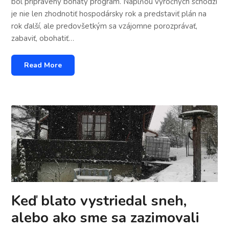
bol pripravený bohatý program. Náplňou výročných schôdzi
je nie len zhodnotiť hospodársky rok a predstaviť plán na
rok ďalší, ale predovšetkým sa vzájomne porozprávať,
zabaviť, obohatiť…
Read More
Keď blato vystriedal sneh,
alebo ako sme sa zazimovali