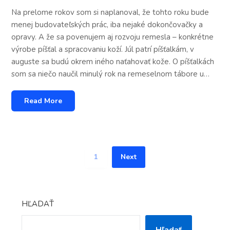
Na prelome rokov som si naplanoval, že tohto roku bude
menej budovateľských prác, iba nejaké dokončovačky a
opravy. A že sa povenujem aj rozvoju remesla – konkrétne
výrobe píšťal a spracovaniu koží. Júl patrí píšťalkám, v
auguste sa budú okrem iného naťahovať kože. O píšťalkách
som sa niečo naučil minulý rok na remeselnom tábore u…
Read More
1
Next
HĽADAŤ