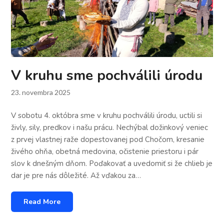
V kruhu sme pochválili úrodu
23. novembra 2025
V sobotu 4. októbra sme v kruhu pochválili úrodu, uctili si
živly, sily, predkov i našu prácu. Nechýbal dožinkový veniec
z prvej vlastnej raže dopestovanej pod Chočom, kresanie
živého ohňa, obetná medovina, očistenie priestoru i pár
slov k dnešným dňom. Poďakovať a uvedomiť si že chlieb je
dar je pre nás dôležité. Až vďakou za…
Read More