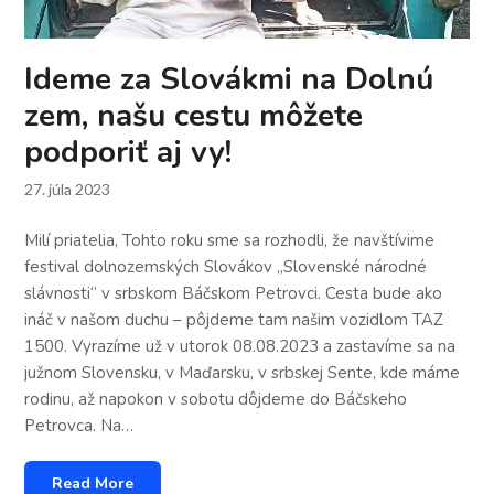
Ideme za Slovákmi na Dolnú
zem, našu cestu môžete
podporiť aj vy!
27. júla 2023
Milí priatelia, Tohto roku sme sa rozhodli, že navštívime
festival dolnozemských Slovákov „Slovenské národné
slávnosti“ v srbskom Báčskom Petrovci. Cesta bude ako
ináč v našom duchu – pôjdeme tam našim vozidlom TAZ
1500. Vyrazíme už v utorok 08.08.2023 a zastavíme sa na
južnom Slovensku, v Maďarsku, v srbskej Sente, kde máme
rodinu, až napokon v sobotu dôjdeme do Báčskeho
Petrovca. Na…
Read More