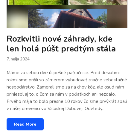
Rozkvitli nové záhrady, kde
len holá púšť predtým stála
7. mája 2024
Máme za sebou dve úspešné päťročnice. Pred desiatimi
rokmi sme prišli so zámerom vybudovať značne sebestačné
hospodárstvo. Zamerali sme sa na chov kôz, ale osud nám
priniesol aj to, o čom sa nám v počiatkoch ani nezdalo.
Prvého mája to bolo presne 10 rokov čo sme prvýkrát spali
v našej drevenici vo Valaskej Dubovej. Odvtedy…
Read More