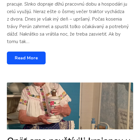
pracuje. Slnko dopraje dlhú pracovnú dobu a hospodári ju
celú využijú. Neraz ešte o ôsmej večer traktor vychádza
z dvora. Dnes je však iný deň – upršaný. Počas kosenia
trávy Perún zahrmel a spustil toľko očakávaný a potrebný
dážď. Nakrátko sa vrátila noc, že treba zasvietiť. Ak by
tomu tak…
Read More