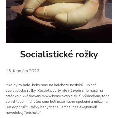
Socialistické rožky
18. februára 2022
Ako by to bolo, keby sme na kolchoze neskúsili upiecť
socialistické rožky. Recept pod týmto názvom sme našli na
stránke o kváskovaní www.kvaskovanie.sk. S výsledkom, teda
so vzhľadom i chuťou sme boli maximálne spokojní a môžeme
len odporučiť. Rožky nadýchané, jemné, bez akejkoľvek
novodobej “príchute”.