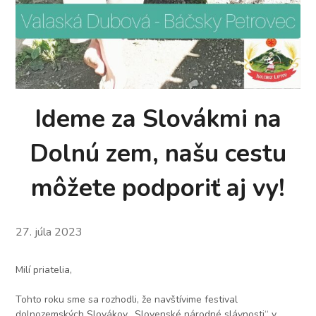
Ideme za Slovákmi na
Dolnú zem, našu cestu
môžete podporiť aj vy!
27. júla 2023
Milí priatelia,
Tohto roku sme sa rozhodli, že navštívime festival
dolnozemských Slovákov „Slovenské národné slávnosti“ v