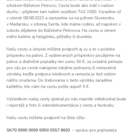
srbskom Báčskom Petrovci. Cesta bude ako ináč v našom
duchu – pôjdeme tam našim vozidlom TAZ 1500. Vyrazíme už
v utorok 08.08.2023 a zastavíme sa na južnom Slovensku,
v Maďarsku, v srbskej Sente, kde máme rodinu, až napokon v
sobotu dôjdeme do Báčskeho Petrovca. Na cestu si okrem
iného balíme aj heligónku, píšťalky či drumble.
Našu cestu a úmysel môžete podporiť aj vy a to v podobe
príspevku na palivo. Z vyzbieraných príspevkov použijeme na
palivo a diaľničné poplatky len sumu 50 €, za ostatné peniaze
pre vás po ceste nakúpime lokálne potraviny či remeselné
výrobky, keďže podpora lokálnosti a remesla je tiež cieľom
nášho snaženia. Do žrebovania o tieto výrobky zaradíme
každého, kto nám na cestu pošle aspoň 5 €.
Výsledkom našej cesty (pokiaľ po nás nepríde odťahovka) bude
i reportáž a foto či videodokumentácia z cesty a festivalu.
Našu cestu môžete podporiť na čísle účtu:
SK70 0900 0000 0050 5557 8603
– správu pre prijimatela