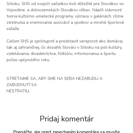
Srbsku. SNS od svojich začiatkov boli dôležité pre Slovákov vo
Vojvodine, a dolnozemských Slovákov vôbec. Náplň slávností
tvoria kultúrno-umelecké programy, výstavy v galériách, rôzne
stretnutia a snemovanie asociácií a spolkov a mnohé športové
súťaže.
Cieľom SNS je sprístupniť a predstaviť verejnosti ako domácej
tak aj zahraničnej, čo dosiahli Slováci v Srbsku na poli kultúry,
vzdelávania, divadelníctva, folklóru, informovania a športu
počas uplynulého roku.
STRETAJME SA, ABY SME NA SEBA NEZABUDLI A
ZABUDNUTÍ SA
NESTRATILI.
Pridaj komentár
Prepáčte, ale pred zanechaním komentára sa musíte