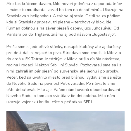
Ako tak kráčame davom, Milo hovorí jednému z usporiadateľov
– máme tu muzikanta, zaraď ho tam na desať minút. Ukazuje na
Stanislava s heligónkou. A tak sa aj stalo. Ocitli sa za pódiom,
kde si Stanislav pripravil tri piesne – terchovský blok, Ide
Furman dolinou a na záver pieseň ospevujúcu Juhosláviu: Od
Vardara pa do Triglava, známu aj pod názvom „Jugoslavijo“.
Prešli sme si jednotlivé stánky, nakúpili klobásy ale aj darčeky
pre deti, dali si nejaké to pivo. Striedavo sme chodili k Milovi a
do areálu FK Tatran. Medzitým k Milovi prišla ďalšia návšteva,
rodina i rodáci. Niektorí Srbi, iní Slováci. Pozhovárali sme sa i s
nimi, zahrali im pár piesní po slovensky, ale jednu i po srbsky.
Večer, keď sa uvoľnilo miesto pred bránou, vydali sme sa ešte
do Nového Sadu na pevnosť Petrovaradin. Po návrate sme
ešte debatovali. Milo aj s Paľom nám hovorili o bombardovaní
Nového Sadu, o tom ako svietila v tie dni obloha. Milo nám
ukazuje vojenskú knižku ešte s pečiatkou SFRJ.