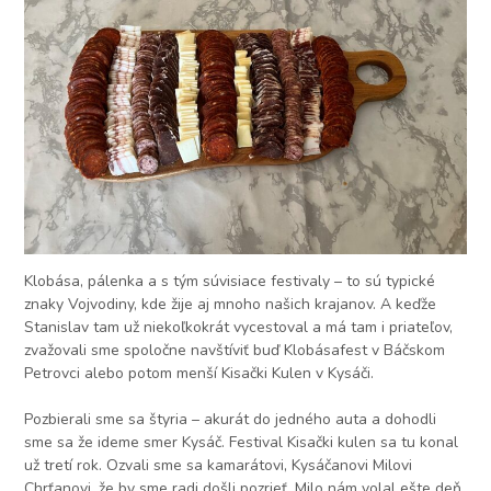
Klobása, pálenka a s tým súvisiace festivaly – to sú typické
znaky Vojvodiny, kde žije aj mnoho našich krajanov. A keďže
Stanislav tam už niekoľkokrát vycestoval a má tam i priateľov,
zvažovali sme spoločne navštíviť buď Klobásafest v Báčskom
Petrovci alebo potom menší Kisački Kulen v Kysáči.
Pozbierali sme sa štyria – akurát do jedného auta a dohodli
sme sa že ideme smer Kysáč. Festival Kisački kulen sa tu konal
už tretí rok. Ozvali sme sa kamarátovi, Kysáčanovi Milovi
Chrťanovi, že by sme radi došli pozrieť. Milo nám volal ešte deň