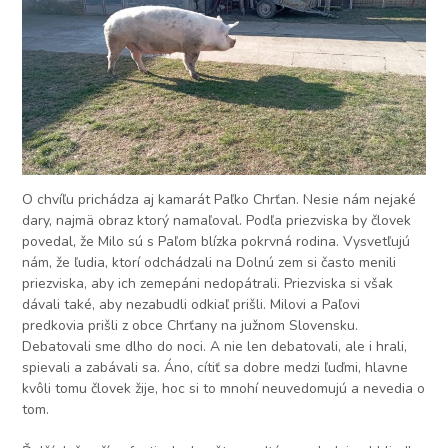
O chvíľu prichádza aj kamarát Paľko Chrťan. Nesie nám nejaké
dary, najmä obraz ktorý namaľoval. Podľa priezviska by človek
povedal, že Milo sú s Paľom blízka pokrvná rodina. Vysvetľujú
nám, že ľudia, ktorí odchádzali na Dolnú zem si často menili
priezviska, aby ich zemepáni nedopátrali. Priezviska si však
dávali také, aby nezabudli odkiaľ prišli. Milovi a Paľovi
predkovia prišli z obce Chrťany na južnom Slovensku.
Debatovali sme dlho do noci. A nie len debatovali, ale i hrali,
spievali a zabávali sa. Áno, cítiť sa dobre medzi ľuďmi, hlavne
kvôli tomu človek žije, hoc si to mnohí neuvedomujú a nevedia o
tom.