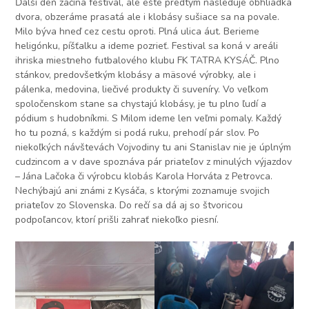
Ďalší deň začína festival, ale ešte predtým nasleduje obhliadka
dvora, obzeráme prasatá ale i klobásy sušiace sa na povale.
Milo býva hneď cez cestu oproti. Plná ulica áut. Berieme
heligónku, píšťalku a ideme pozrieť. Festival sa koná v areáli
ihriska miestneho futbalového klubu FK TATRA KYSÁČ. Plno
stánkov, predovšetkým klobásy a mäsové výrobky, ale i
pálenka, medovina, liečivé produkty či suveníry. Vo veľkom
spoločenskom stane sa chystajú klobásy, je tu plno ľudí a
pódium s hudobníkmi. S Milom ideme len veľmi pomaly. Každý
ho tu pozná, s každým si podá ruku, prehodí pár slov. Po
niekoľkých návštevách Vojvodiny tu ani Stanislav nie je úplným
cudzincom a v dave spoznáva pár priateľov z minulých výjazdov
– Jána Lačoka či výrobcu klobás Karola Horváta z Petrovca.
Nechýbajú ani známi z Kysáča, s ktorými zoznamuje svojich
priateľov zo Slovenska. Do rečí sa dá aj so štvoricou
podpoľancov, ktorí prišli zahrať niekoľko piesní.