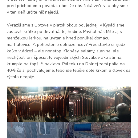
pred príchodom a povedal nám, že nás čaká večera a aby sme
v ten deň určite nič nejedli.
Vyrazili sme z Liptova v piatok okolo pol jednej, v Kysáči sme
zastavili krátko po devätnástej hodine. Privítal nás Milo aj s
manželkou Jarkou, na uvítanie hneď ponúkal domácu
marhuľovicu. A pohostenie dolnozemcov? Predstavte si zjedz
koľko vládzeš – ale nonstop. Klobásy, salámy, slanina, ale
nechýbali ani špeciality vojvodinských Slovákov ako sárma,
krumple na ťapši či baklava. Pálenku na Dolnej zemi pália na
40% čo si pochvaľujeme, lebo ide lepšie dole krkom a človek sa
rýchlo neopije.