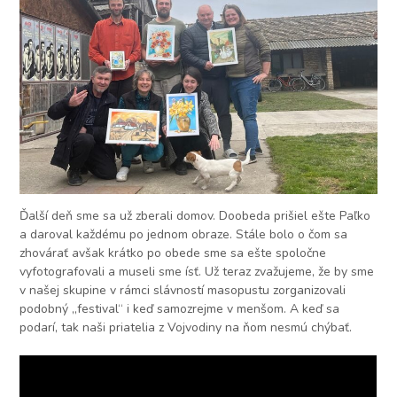
Ďalší deň sme sa už zberali domov. Doobeda prišiel ešte Paľko
a daroval každému po jednom obraze. Stále bolo o čom sa
zhovárať avšak krátko po obede sme sa ešte spoločne
vyfotografovali a museli sme ísť. Už teraz zvažujeme, že by sme
v našej skupine v rámci slávností masopustu zorganizovali
podobný „festival“ i keď samozrejme v menšom. A keď sa
podarí, tak naši priatelia z Vojvodiny na ňom nesmú chýbať.