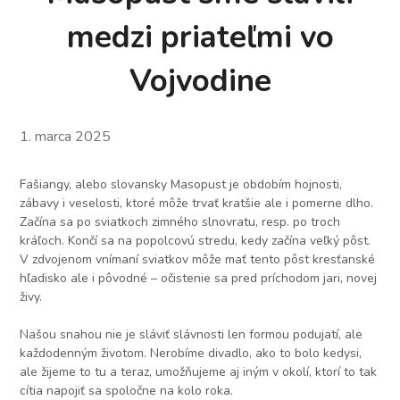
medzi priateľmi vo
Vojvodine
1. marca 2025
Fašiangy, alebo slovansky Masopust je obdobím hojnosti,
zábavy i veselosti, ktoré môže trvať kratšie ale i pomerne dlho.
Začína sa po sviatkoch zimného slnovratu, resp. po troch
kráľoch. Končí sa na popolcovú stredu, kedy začína veľký pôst.
V zdvojenom vnímaní sviatkov môže mať tento pôst kresťanské
hľadisko ale i pôvodné – očistenie sa pred príchodom jari, novej
živy.
Našou snahou nie je sláviť slávnosti len formou podujatí,
ale
každodenným životom. Nerobíme divadlo, ako to bolo kedysi,
ale žijeme to tu a teraz, umožňujeme aj iným v okolí, ktorí to tak
cítia napojiť sa spoločne na kolo roka.